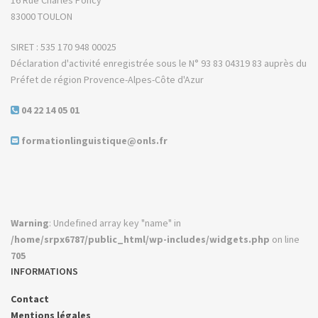
83000 TOULON
SIRET : 535 170 948 00025
Déclaration d'activité enregistrée sous le N° 93 83 04319 83 auprès du
Préfet de région Provence-Alpes-Côte d'Azur
04 22 14 05 01
formationlinguistique@onls.fr
Warning
: Undefined array key "name" in
/home/srpx6787/public_html/wp-includes/widgets.php
on line
705
INFORMATIONS
Contact
Mentions légales