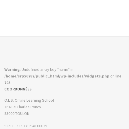
Warning
: Undefined array key "name" in
/home/srpx6787/public_html/wp-includes/widgets.php
on line
705
COORDONNÉES
O.L.S. Online Learning School
16 Rue Charles Poncy
83000 TOULON
SIRET : 535 170 948 00025