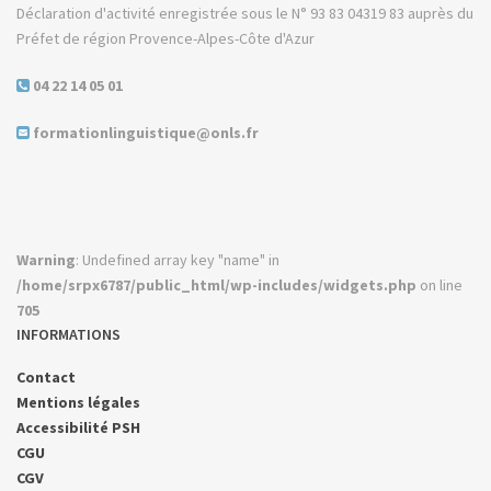
Déclaration d'activité enregistrée sous le N° 93 83 04319 83 auprès du
Préfet de région Provence-Alpes-Côte d'Azur
04 22 14 05 01
formationlinguistique@onls.fr
Warning
: Undefined array key "name" in
/home/srpx6787/public_html/wp-includes/widgets.php
on line
705
INFORMATIONS
Contact
Mentions légales
Accessibilité PSH
CGU
CGV