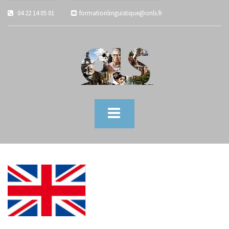
04 22 14 05 01
formationlinguistique@onls.fr